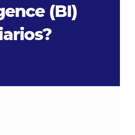
gence (BI)
iarios?