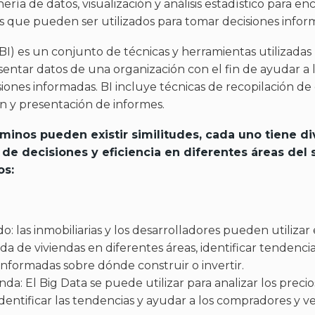
nería de datos, visualización y análisis estadístico para e
s que pueden ser utilizados para tomar decisiones infor
BI) es un conjunto de técnicas y herramientas utilizadas 
esentar datos de una organización con el fin de ayudar a l
ones informadas. BI incluye técnicas de recopilación de d
ión y presentación de informes.
minos pueden existir similitudes, cada uno tiene di
de decisiones y eficiencia en diferentes áreas del s
os:
o: las inmobiliarias y los desarrolladores pueden utilizar
da de viviendas en diferentes áreas, identificar tendenci
informadas sobre dónde construir o invertir.
enda: El Big Data se puede utilizar para analizar los precio
 identificar las tendencias y ayudar a los compradores y 