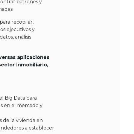
ncontrar patrones y
madas.
para recopilar,
os ejecutivos y
atos, análisis
versas aplicaciones
ector inmobiliario,
 el Big Data para
as en el mercado y
s de la vivienda en
vendedores a establecer