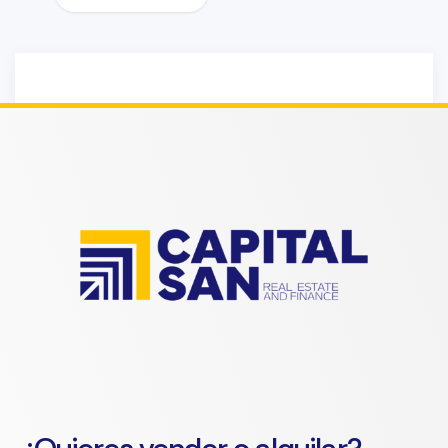
Sorry!!! No Record
Found