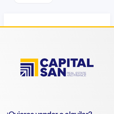
Sorry!!! No Record
Found