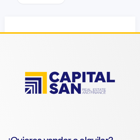
Sorry!!! No Record
Found