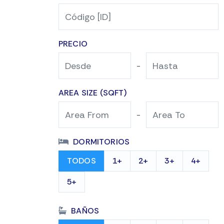
PRECIO
-
AREA SIZE (SQFT)
-
DORMITORIOS
TODOS
1+
2+
3+
4+
5+
BAÑOS