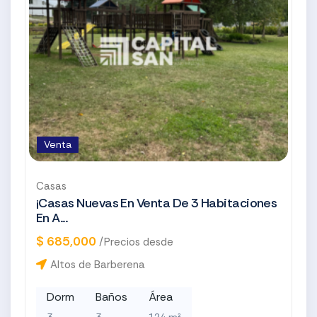
Venta
Casas
¡Casas Nuevas En Venta De 3 Habitaciones
En A...
$ 685,000
/Precios desde
Altos de Barberena
Dorm
Baños
Área
3
3
124 m²