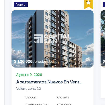
Venta
$ 126,600
/precios desde
Agosto 9, 2026
Apartamentos Nuevos En Vent...
Velém, zona 15
Balcón
Closets
Gabinetes De
Gimnasio