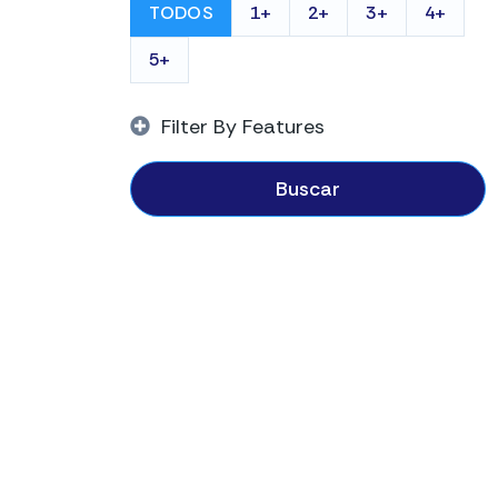
TODOS
1+
2+
3+
4+
5+
Filter By Features
Buscar