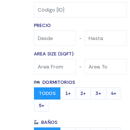
PRECIO
-
AREA SIZE (SQFT)
-
DORMITORIOS
TODOS
1+
2+
3+
4+
5+
BAÑOS