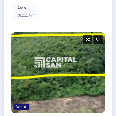
Área
38,211 Vr²
Venta